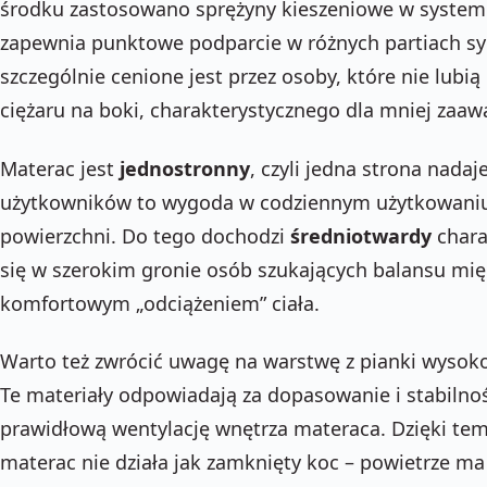
środku zastosowano sprężyny kieszeniowe w syste
zapewnia punktowe podparcie w różnych partiach syl
szczególnie cenione jest przez osoby, które nie lubią
ciężaru na boki, charakterystycznego dla mniej zaa
Materac jest
jednostronny
, czyli jedna strona nadaj
użytkowników to wygoda w codziennym użytkowaniu 
powierzchni. Do tego dochodzi
średniotwardy
chara
się w szerokim gronie osób szukających balansu mi
komfortowym „odciążeniem” ciała.
Warto też zwrócić uwagę na warstwę z pianki wysoko
Te materiały odpowiadają za dopasowanie i stabilnoś
prawidłową wentylację wnętrza materaca. Dzięki temu
materac nie działa jak zamknięty koc – powietrze 