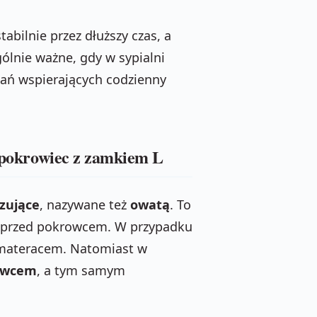
abilnie przez dłuższy czas, a
gólnie ważne, gdy w sypialni
zań wspierających codzienny
i pokrowiec z zamkiem L
zujące
, nazywane też
owatą
. To
 przed pokrowcem. W przypadku
 materacem. Natomiast w
owcem
, a tym samym