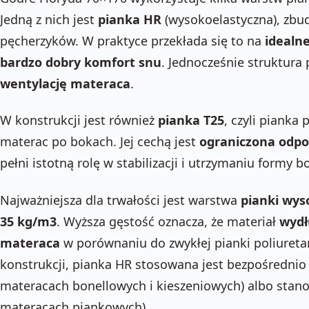
Jedną z nich jest
pianka HR
(wysokoelastyczna), zbud
pęcherzyków. W praktyce przekłada się to na
idealn
bardzo dobry komfort snu
. Jednocześnie struktura
wentylację materaca
.
W konstrukcji jest również
pianka T25
, czyli pianka
materac po bokach. Jej cechą jest
ograniczona odpo
pełni istotną rolę w stabilizacji i utrzymaniu formy 
Najważniejsza dla trwałości jest warstwa
pianki wys
35 kg/m3
. Wyższa gęstość oznacza, że materiał
wydł
materaca
w porównaniu do zwykłej pianki poliureta
konstrukcji, pianka HR stosowana jest bezpośrednio 
materacach bonellowych i kieszeniowych) albo stan
materacach piankowych).