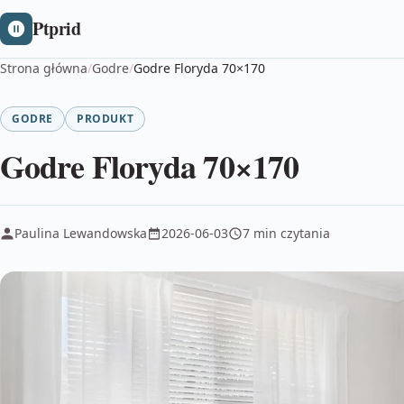
Ptprid
Strona główna
/
Godre
/
Godre Floryda 70×170
GODRE
PRODUKT
Godre Floryda 70×170
Paulina Lewandowska
2026-06-03
7 min czytania