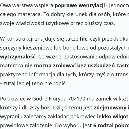
Owa warstwa wspiera
poprawę wentylacji
i jednocz
całego materaca. To dobry kierunek dla osób, które
swoje właściwości użytkowe przez dłuższy czas.
W konstrukcji znajduje się także
filc
, czyli przekładk
sprężyny kieszeniowe lub bonellowe od pozostałych
wytrzymałość
. Co ważne, zastosowanie odpowiedniej
materaca
nie można zrolować bez uszkodzeń zas
praktyce to informacja dla tych, którzy myślą o tra
– tutaj lepiej tego nie robić.
Pokrowiec w Godre Floryda 70×170 ma zamek w kszta
krótszy i dłuższy bok. Dzięki temu jest
zdejmowany i 
wypraniu zalecamy zakładać pokrowiec
lekko wilgo
prawidłowe założenie. Do wyboru jest
6 rodzai pok