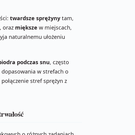
ści:
twardsze sprężyny
tam,
), oraz
miększe
w miejscach,
rzyja naturalnemu ułożeniu
biodra podczas snu
, często
o dopasowania w strefach o
ołączenie stref sprężyn z
trwałość
nkowych o różnych zadaniach.