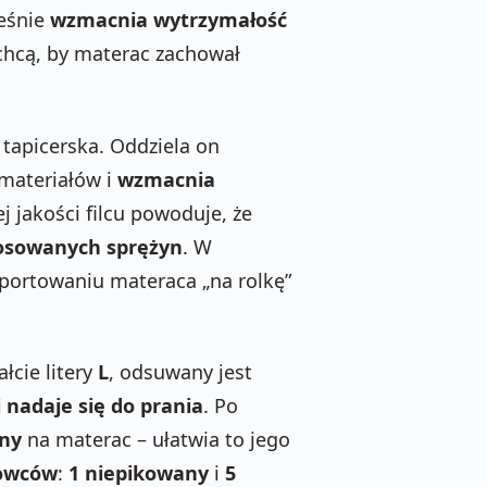
eśnie
wzmacnia wytrzymałość
 chcą, by materac zachował
a tapicerska. Oddziela on
 materiałów i
wzmacnia
 jakości filcu powoduje, że
tosowanych sprężyn
. W
nsportowaniu materaca „na rolkę”
łcie litery
L
, odsuwany jest
nadaje się do prania
. Po
tny
na materac – ułatwia to jego
rowców
:
1 niepikowany
i
5