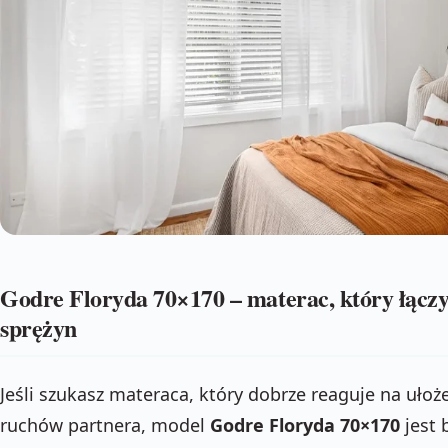
Godre Floryda 70×170 – materac, który łączy
sprężyn
Jeśli szukasz materaca, który dobrze reaguje na ułożen
ruchów partnera, model
Godre Floryda 70×170
jest 