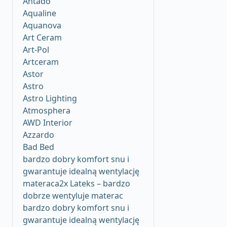
Antado
Aqualine
Aquanova
Art Ceram
Art-Pol
Artceram
Astor
Astro
Astro Lighting
Atmosphera
AWD Interior
Azzardo
Bad Bed
bardzo dobry komfort snu i
gwarantuje idealną wentylację
materaca2x Lateks – bardzo
dobrze wentyluje materac
bardzo dobry komfort snu i
gwarantuje idealną wentylację