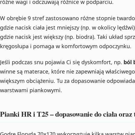
różne wagi i odczuwają różnice w podparciu.
W obrębie 9 stref zastosowano różne stopnie twardo
gdzie nacisk ciała jest mniejszy (np. w okolicy lędźwi
gdzie nacisk jest większy (np. biodra). Taki układ sp
kręgosłupa i pomaga w komfortowym odpoczynku.
Jeśli podczas snu pojawia Ci się dyskomfort, np.
ból 
winne są materace, które nie zapewniają właściweg
większym obciążeniu. Tu za dopasowanie odpowiada p
warstwami piankowymi.
Pianki HR i T25 – dopasowanie do ciała oraz 
Godre Floryda 70×170 wykorzystuje kilka warstw pia