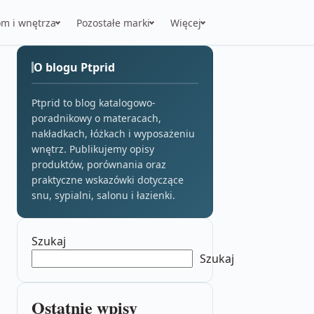
m i wnętrza
Pozostałe marki
Więcej
O blogu Ptprid
Ptprid to blog katalogowo-
poradnikowy o materacach,
nakładkach, łóżkach i wyposażeniu
wnętrz. Publikujemy opisy
produktów, porównania oraz
praktyczne wskazówki dotyczące
snu, sypialni, salonu i łazienki.
Szukaj
Szukaj
Ostatnie wpisy