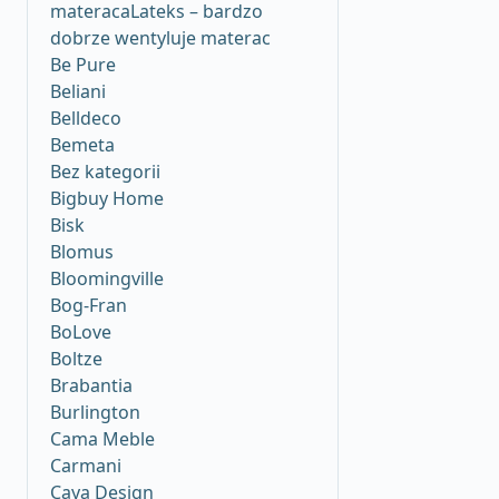
materacaLateks – bardzo
dobrze wentyluje materac
Be Pure
Beliani
Belldeco
Bemeta
Bez kategorii
Bigbuy Home
Bisk
Blomus
Bloomingville
Bog-Fran
BoLove
Boltze
Brabantia
Burlington
Cama Meble
Carmani
Caya Design