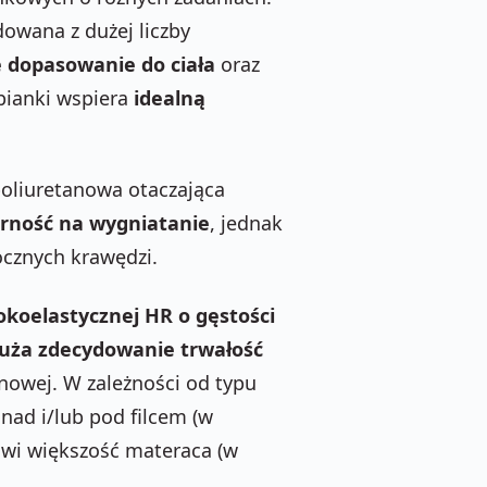
owana z dużej liczby
e dopasowanie do ciała
oraz
 pianki wspiera
idealną
 poliuretanowa otaczająca
rność na wygniatanie
, jednak
bocznych krawędzi.
okoelastycznej HR o gęstości
uża zdecydowanie trwałość
nowej. W zależności od typu
nad i/lub pod filcem (w
owi większość materaca (w