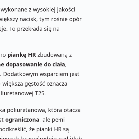
, wykonane z wysokiej jakości
większy nacisk, tym rośnie opór
je. To przekłada się na
ano
piankę HR
zbudowaną z
ne dopasowanie do ciała
,
. Dodatkowym wsparciem jest
 większa gęstość oznacza
liuretanowej T25.
ka poliuretanowa, która otacza
st
ograniczona
, ale pełni
podkreślić, że pianki HR są
iowych bezpośrednio nad i/lub