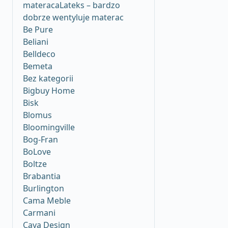
materacaLateks – bardzo
dobrze wentyluje materac
Be Pure
Beliani
Belldeco
Bemeta
Bez kategorii
Bigbuy Home
Bisk
Blomus
Bloomingville
Bog-Fran
BoLove
Boltze
Brabantia
Burlington
Cama Meble
Carmani
Caya Design