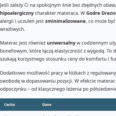
Jeśli zależy Ci na spokojnym śnie bez zbędnych oba
hipoalergiczny
charakter materaca. W
Godre Drezn
alergii i uczuleń jest
zminimalizowane
, co może być
wrażliwych.
Materac jest również
uniwersalny
w codziennym uży
bonellowym, które łączą elastyczność z wygodą. To d
szukają korzystnego stosunku ceny do komfortu i fu
Dodatkowo możliwość pracy w łóżkach z regulowany
swobodę w dopasowaniu pozycji. W efekcie materac
odpoczynku – od klasycznego leżenia po półsiedzeni
Cecha
Dane