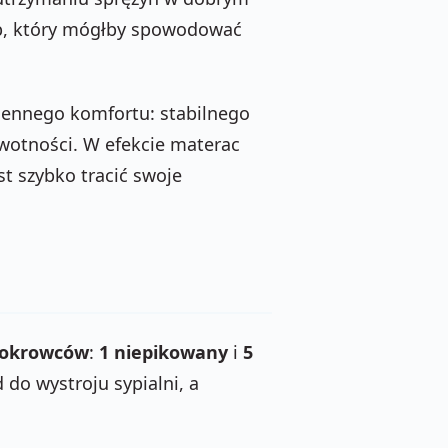
, który mógłby spowodować
iennego komfortu: stabilnego
żywotności. W efekcie materac
st szybko tracić swoje
pokrowców
:
1 niepikowany
i
5
do wystroju sypialni, a