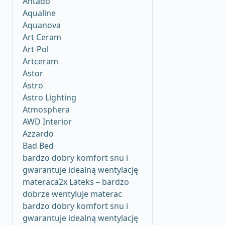
Antado
Aqualine
Aquanova
Art Ceram
Art-Pol
Artceram
Astor
Astro
Astro Lighting
Atmosphera
AWD Interior
Azzardo
Bad Bed
bardzo dobry komfort snu i
gwarantuje idealną wentylację
materaca2x Lateks – bardzo
dobrze wentyluje materac
bardzo dobry komfort snu i
gwarantuje idealną wentylację