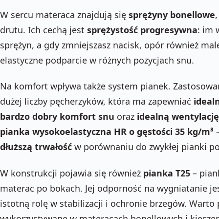
W sercu materaca znajdują się
sprężyny bonellowe
drutu. Ich cechą jest
sprężystość progresywna
: im 
sprężyn, a gdy zmniejszasz nacisk, opór również male
elastyczne podparcie w różnych pozycjach snu.
Na komfort wpływa także system pianek. Zastosow
dużej liczby pęcherzyków, która ma zapewniać
ideal
bardzo dobry komfort snu
oraz
idealną wentylację
pianka wysokoelastyczna HR o gęstości 35 kg/m³
–
dłuższą trwałość
w porównaniu do zwykłej pianki po
W konstrukcji pojawia się również
pianka T25
– pian
materac po bokach. Jej odporność na wygniatanie je
istotną rolę w stabilizacji i ochronie brzegów. Warto 
wykorzystywane w materacach bonellowych i kieszen