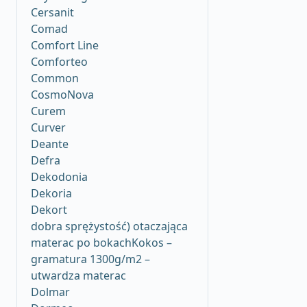
Cersanit
Comad
Comfort Line
Comforteo
Common
CosmoNova
Curem
Curver
Deante
Defra
Dekodonia
Dekoria
Dekort
dobra sprężystość) otaczająca
materac po bokachKokos –
gramatura 1300g/m2 –
utwardza materac
Dolmar