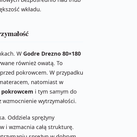
ększość wkładu.
rzymałość
ankach. W
Godre Drezno 80×180
ywane również owatą. To
 przed pokrowcem. W przypadku
 materacem, natomiast w
z pokrowcem
i tym samym do
az wzmocnienie wytrzymałości.
ska. Oddziela sprężyny
w i wzmacnia całą strukturę.
 utrzymaniu sprężyn w dobrym