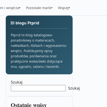
m i wnętrza
Pozostałe marki
Więcej
O blogu Ptprid
Ptprid to blog katalogowo-
poradnikowy o materacach,
nakładkach, łóżkach i wyposażeniu
wnętrz. Publikujemy opisy
produktów, porównania oraz
praktyczne wskazówki dotyczące
snu, sypialni, salonu i łazienki.
Szukaj
Szukaj
Ostatnie wpisy