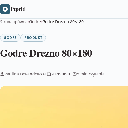
Ptprid
Strona główna
/
Godre
/
Godre Drezno 80×180
GODRE
PRODUKT
Godre Drezno 80×180
Paulina Lewandowska
2026-06-01
5 min czytania