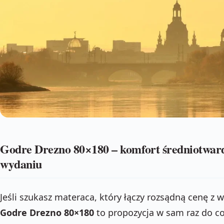
Godre Drezno 80×180 – komfort średniotwar
wydaniu
Jeśli szukasz materaca, który łączy rozsądną cenę z 
Godre Drezno 80×180
to propozycja w sam raz do c