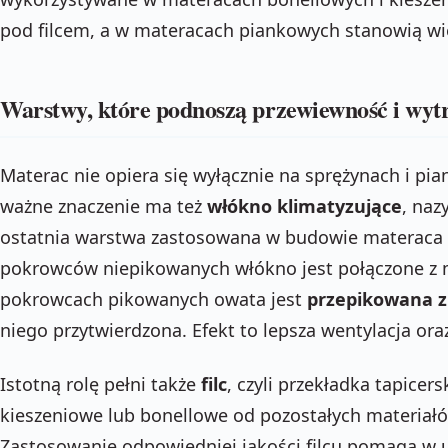
pod filcem, a w materacach piankowych stanowią wi
Warstwy, które podnoszą przewiewność i wyt
Materac nie opiera się wyłącznie na sprężynach i pi
ważne znaczenie ma też
włókno klimatyzujące
, naz
ostatnia warstwa zastosowana w budowie materaca
pokrowców niepikowanych włókno jest połączone z
pokrowcach pikowanych owata jest
przepikowana 
niego przytwierdzona. Efekt to lepsza wentylacja or
Istotną rolę pełni także
filc
, czyli przekładka tapicer
kieszeniowe lub bonellowe od pozostałych materiałó
Zastosowanie odpowiedniej jakości filcu pomaga w