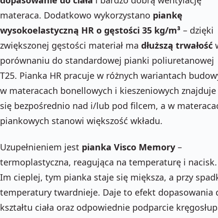
dopasowanie do ciała
i bardzo dobrą wentylację
materaca. Dodatkowo wykorzystano
piankę
wysokoelastyczną HR o gęstości 35 kg/m³
– dzięki
zwiększonej gęstości materiał ma
dłuższą trwałość
porównaniu do standardowej pianki poliuretanowej
T25. Pianka HR pracuje w różnych wariantach budow
w materacach bonellowych i kieszeniowych znajduje
się bezpośrednio nad i/lub pod filcem, a w materaca
piankowych stanowi większość wkładu.
Uzupełnieniem jest
pianka Visco Memory
–
termoplastyczna, reagująca na temperaturę i nacisk.
Im cieplej, tym pianka staje się miększa, a przy spad
temperatury twardnieje. Daje to efekt dopasowania 
kształtu ciała oraz odpowiednie podparcie kręgosłup