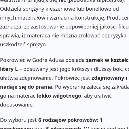
Oddziela sprężyny kieszeniowe lub bonellowe od
innych materiałów i wzmacnia konstrukcję. Produce
zaznacza, że zastosowanie odpowiedniej jakości filcu
sprawia, iż materaca nie można zrolować bez ryzyka
uszkodzeń sprężyn.
Pokrowiec w Godre Adusa posiada
zamek w kształc
litery L
– odsuwany jest jego krótszy i dłuższy bok, c
ułatwia zdejmowanie. Pokrowiec jest
zdejmowany i
nadaje się do prania
. Po wypraniu zaleca się zakład
go na materac
lekko wilgotnego
, aby ułatwić
dopasowanie.
Do wyboru jest
6 rodzajów pokrowców
:
1
niepikowany
oraz
5 pikowanych
. W opisie dodano t