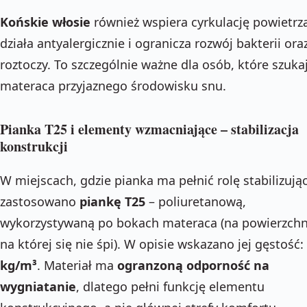
Końskie włosie
również wspiera cyrkulację powietrz
działa antyalergicznie i ogranicza rozwój bakterii ora
roztoczy. To szczególnie ważne dla osób, które szuka
materaca przyjaznego środowisku snu.
Pianka T25 i elementy wzmacniające – stabilizacja
konstrukcji
W miejscach, gdzie pianka ma pełnić rolę stabilizują
zastosowano
piankę T25
– poliuretanową,
wykorzystywaną po bokach materaca (na powierzchn
na której się nie śpi). W opisie wskazano jej gęstość:
kg/m³
. Materiał ma
ogranzoną odporność na
wygniatanie
, dlatego pełni funkcję elementu