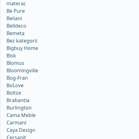
materac
Be Pure
Beliani
Belldeco
Bemeta
Bez kategorii
Bigbuy Home
Bisk
Blomus
Bloomingville
Bog-Fran
BoLove
Boltze
Brabantia
Burlington
Cama Meble
Carmani
Caya Design
Cersanit