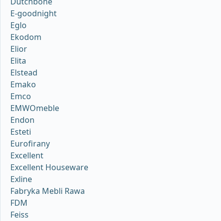
Dutchbone
E-goodnight
Eglo
Ekodom
Elior
Elita
Elstead
Emako
Emco
EMWOmeble
Endon
Esteti
Eurofirany
Excellent
Excellent Houseware
Exline
Fabryka Mebli Rawa
FDM
Feiss