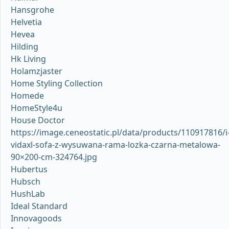
Hansgrohe
Helvetia
Hevea
Hilding
Hk Living
Holamzjaster
Home Styling Collection
Homede
HomeStyle4u
House Doctor
https://image.ceneostatic.pl/data/products/110917816/i
vidaxl-sofa-z-wysuwana-rama-lozka-czarna-metalowa-
90×200-cm-324764.jpg
Hubertus
Hubsch
HushLab
Ideal Standard
Innovagoods