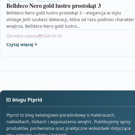
Belldeco Nero gold lustro prostokąt 3
Belldeco Nero gold lustro prostokąt 3 – elegancja w stylu
vintage Jeśli szukasz dekoracji, która od razu podnosi charakter
wnętrza, Belldeco Nero gold lustro…
4 minut czytania
2026-05-29
Czytaj więcej
O blogu Ptprid
Ptprid to blog katalogowo-poradnikowy o materacach,
nakładkach, łóżkach i wyposażeniu wnętrz. Publikujemy opisy
produktów, porównania oraz praktyczne wskazówki dotyczące
snu, sypialni, salonu i łazienki.