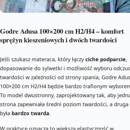
Godre Adusa 100×200 cm H2/H4 – komfort
sprężyn kieszeniowych i dwóch twardości
Jeśli szukasz materaca, który łączy
ciche podparcie
,
dopasowanie do sylwetki i możliwość wyboru odczuc
twardości w zależności od strony spania, Godre Adu
100×200 cm H2/H4 będzie bardzo trafionym wybore
To model dwustronny, zaprojektowany tak, aby jedn
strona zapewniała średni poziom twardości, a druga
była
bardzo twarda
.
W praktyce oznacza to większą elastyczność w