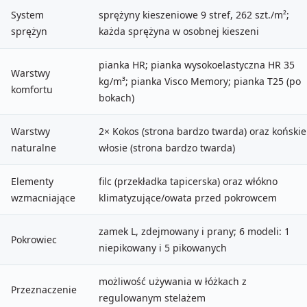
System
sprężyny kieszeniowe 9 stref, 262 szt./m²;
sprężyn
każda sprężyna w osobnej kieszeni
pianka HR; pianka wysokoelastyczna HR 35
Warstwy
kg/m³; pianka Visco Memory; pianka T25 (po
komfortu
bokach)
Warstwy
2× Kokos (strona bardzo twarda) oraz końskie
naturalne
włosie (strona bardzo twarda)
Elementy
filc (przekładka tapicerska) oraz włókno
wzmacniające
klimatyzujące/owata przed pokrowcem
zamek L, zdejmowany i prany; 6 modeli: 1
Pokrowiec
niepikowany i 5 pikowanych
możliwość używania w łóżkach z
Przeznaczenie
regulowanym stelażem