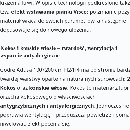
krążenia krwi. W opisie technologii podkreślono tak
tzw.
efekt wstawania pianki Visco
: po zmianie pozy
materiał wraca do swoich parametrów, a następnie
dopasowuje się do nowego ułożenia.
Kokos i końskie włosie – twardość, wentylacja i
wsparcie antyalergiczne
Godre Adusa 100×200 cm H2/H4 ma po stronie bard
twardej warstwy oparte na naturalnych surowcach:
2
Kokos
oraz
końskie włosie
. Kokos to materiał z łupi
orzecha kokosowego o właściwościach
antygrzybicznych i antyalergicznych
. Jednocześnie
poprawia wentylację – przepuszcza powietrze i pom
niwelować efekt pocenia się.