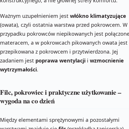
konstrukcyjnego, a nie głównej strefy komfortu.
Ważnym uzupełnieniem jest
włókno klimatyzujące
(owata), czyli ostatnia warstwa przed pokrowcem. W
przypadku pokrowców niepikowanych jest połączone
materacem, a w pokrowcach pikowanych owata jest
przepikowana z pokrowcem i przytwierdzona. Jej
zadaniem jest
poprawa wentylacji
i
wzmocnienie
wytrzymałości
.
Filc, pokrowiec i praktyczne użytkowanie –
wygoda na co dzień
Między elementami sprężynowymi a pozostałymi
warstwami znajduje się
filc
(przekładka tapicerska).