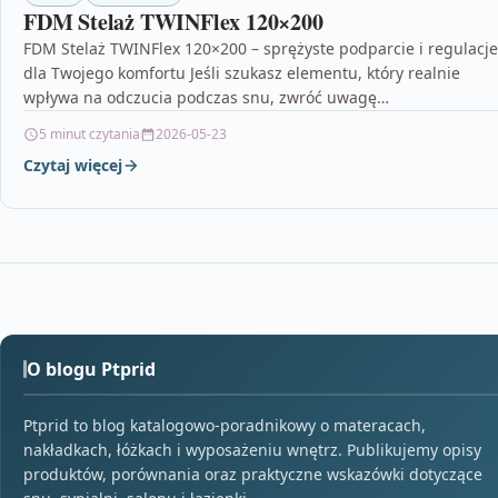
FDM Stelaż TWINFlex 120×200
FDM Stelaż TWINFlex 120×200 – sprężyste podparcie i regulacje
dla Twojego komfortu Jeśli szukasz elementu, który realnie
wpływa na odczucia podczas snu, zwróć uwagę…
5 minut czytania
2026-05-23
Czytaj więcej
O blogu Ptprid
Ptprid to blog katalogowo-poradnikowy o materacach,
nakładkach, łóżkach i wyposażeniu wnętrz. Publikujemy opisy
produktów, porównania oraz praktyczne wskazówki dotyczące