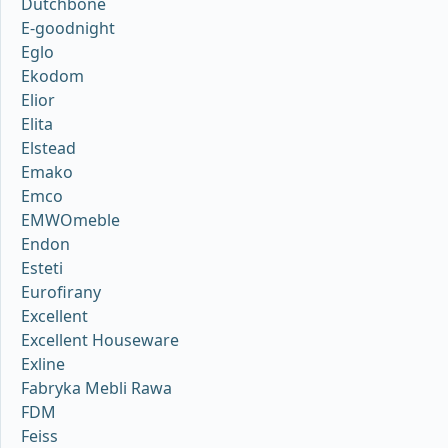
Dutchbone
E-goodnight
Eglo
Ekodom
Elior
Elita
Elstead
Emako
Emco
EMWOmeble
Endon
Esteti
Eurofirany
Excellent
Excellent Houseware
Exline
Fabryka Mebli Rawa
FDM
Feiss