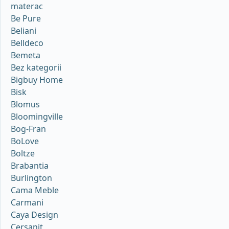
materac
Be Pure
Beliani
Belldeco
Bemeta
Bez kategorii
Bigbuy Home
Bisk
Blomus
Bloomingville
Bog-Fran
BoLove
Boltze
Brabantia
Burlington
Cama Meble
Carmani
Caya Design
Cersanit