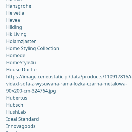
Hansgrohe
Helvetia
Hevea
Hilding
Hk Living
Holamzjaster
Home Styling Collection
Homede
HomeStyle4u
House Doctor
https://image.ceneostatic.pl/data/products/110917816/i
vidaxl-sofa-z-wysuwana-rama-lozka-czarna-metalowa-
90×200-cm-324764.jpg
Hubertus
Hubsch
HushLab
Ideal Standard
Innovagoods