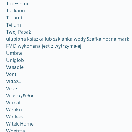
TopEshop
Tuckano
Tutumi
Tvilum
Twój Pasaż
ulubiona książka lub szklanka wody.Szafka nocna marki
FMD wykonana jest z wytrzymałej
Umbra
Uniglob
Vasagle
Venti
VidaXL
Vilde
Villeroy&Boch
Vitmat
Wenko
Wioleks
Witek Home
Wnętrza