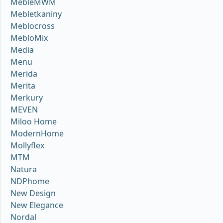
MebleMWM
Mebletkaniny
Meblocross
MebloMix
Media
Menu
Merida
Merita
Merkury
MEVEN
Miloo Home
ModernHome
Mollyflex
MTM
Natura
NDPhome
New Design
New Elegance
Nordal