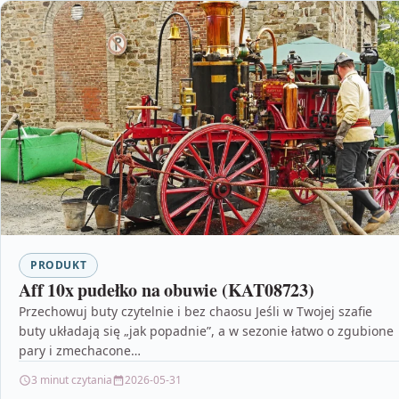
PRODUKT
Aff 10x pudełko na obuwie (KAT08723)
Przechowuj buty czytelnie i bez chaosu Jeśli w Twojej szafie
buty układają się „jak popadnie”, a w sezonie łatwo o zgubione
pary i zmechacone…
3 minut czytania
2026-05-31