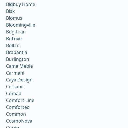
Bigbuy Home
Bisk
Blomus
Bloomingville
Bog-Fran
BoLove
Boltze
Brabantia
Burlington
Cama Meble
Carmani
Caya Design
Cersanit
Comad
Comfort Line
Comforteo
Common
CosmoNova
Curem