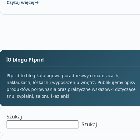
Czytaj więcej
O blogu Ptprid
Ptprid to blog katalogowo-poradnikowy o materacach,
nakładkach, łóżkach i wyposażeniu wnętrz. Publikujemy opisy
produktów, porównania oraz praktyczne wskazówki dotyczące
snu, sypialni, salonu i łazienki.
Szukaj
Szukaj