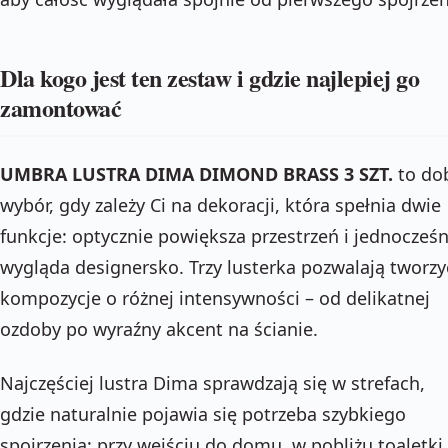
Dla kogo jest ten zestaw i gdzie najlepiej go
zamontować
UMBRA LUSTRA DIMA DIMOND BRASS 3 SZT.
to do
wybór, gdy zależy Ci na dekoracji, która spełnia dwie
funkcje: optycznie powiększa przestrzeń i jednocześn
wygląda designersko. Trzy lusterka pozwalają tworzy
kompozycje o różnej intensywności – od delikatnej
ozdoby po wyraźny akcent na ścianie.
Najczęściej lustra Dima sprawdzają się w strefach,
gdzie naturalnie pojawia się potrzeba szybkiego
spojrzenia: przy wejściu do domu, w pobliżu toaletki