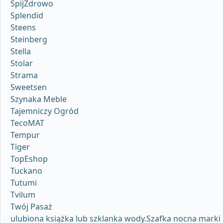
ŚpijZdrowo
Splendid
Steens
Steinberg
Stella
Stolar
Strama
Sweetsen
Szynaka Meble
Tajemniczy Ogród
TecoMAT
Tempur
Tiger
TopEshop
Tuckano
Tutumi
Tvilum
Twój Pasaż
ulubiona książka lub szklanka wody.Szafka nocna marki