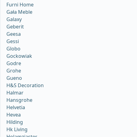
Furni Home
Gała Meble
Galaxy
Geberit
Geesa
Gessi
Globo
Gockowiak
Godre
Grohe
Gueno
H&S Decoration
Halmar
Hansgrohe
Helvetia
Hevea
Hilding
Hk Living
Holamzjaster