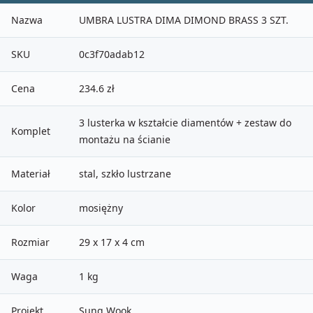
Nazwa
UMBRA LUSTRA DIMA DIMOND BRASS 3 SZT.
SKU
0c3f70adab12
Cena
234.6 zł
3 lusterka w kształcie diamentów + zestaw do
Komplet
montażu na ścianie
Materiał
stal, szkło lustrzane
Kolor
mosiężny
Rozmiar
29 x 17 x 4 cm
Waga
1 kg
Projekt
Sung Wook