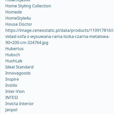
Home Styling Collection
Homede
HomeStyle4u
House Doctor
https://image.ceneostatic.pl/data/products/110917816/i
vidaxl-sofa-z-wysuwana-rama-lozka-czarna-metalowa-
90×200-cm-324764.jpg
Hubertus
Hubsch
HushLab
Ideal Standard
Innovagoods
Inspire
Instilo
Inter-Vion
INTESI
Invicta Interior
Janpol