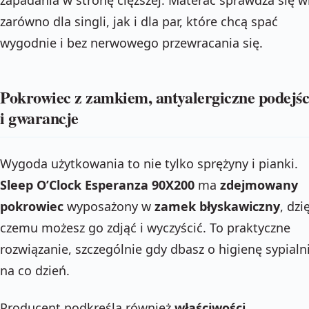
zarówno dla singli, jak i dla par, które chcą spać
wygodnie i bez nerwowego przewracania się.
Pokrowiec z zamkiem, antyalergiczne podejśc
i gwarancje
Wygoda użytkowania to nie tylko sprężyny i pianki.
Sleep O’Clock Esperanza 90X200
ma
zdejmowany
pokrowiec
wyposażony w
zamek błyskawiczny
, dzi
czemu możesz go zdjąć i wyczyścić. To praktyczne
rozwiązanie, szczególnie gdy dbasz o higienę sypialn
na co dzień.
Producent podkreśla również
właściwości