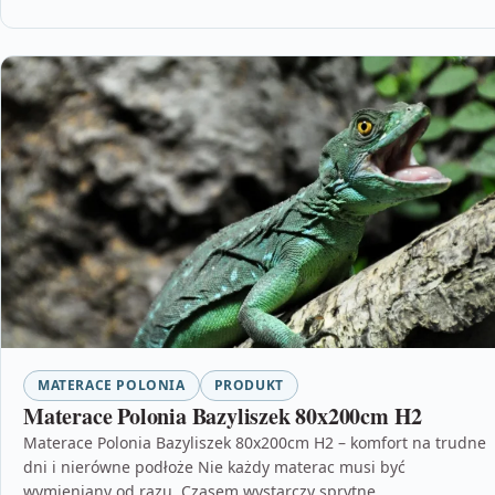
MATERACE POLONIA
PRODUKT
Materace Polonia Bazyliszek 80x200cm H2
Materace Polonia Bazyliszek 80x200cm H2 – komfort na trudne
dni i nierówne podłoże Nie każdy materac musi być
wymieniany od razu. Czasem wystarczy sprytne…