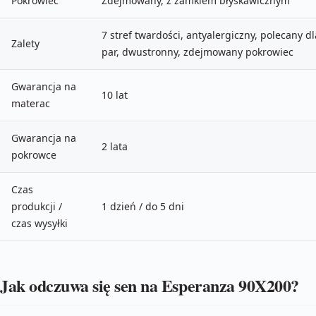
Pokrowiec
Zdejmowany, z zamkiem błyskawicznym
7 stref twardości, antyalergiczny, polecany dl
Zalety
par, dwustronny, zdejmowany pokrowiec
Gwarancja na
10 lat
materac
Gwarancja na
2 lata
pokrowce
Czas
produkcji /
1 dzień / do 5 dni
czas wysyłki
Jak odczuwa się sen na Esperanza 90X200?