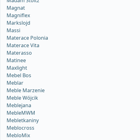
Madam Stoltz
Magnat
Magniflex
Markslojd
Massi
Materace Polonia
Materace Vita
Materasso
Matinee
Maxlight
Mebel Bos
Meblar
Meble Marzenie
Meble Wójcik
Meblejana
MebleMWM
Mebletkaniny
Meblocross
MebloMix