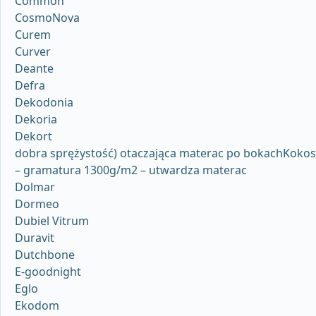
Common
CosmoNova
Curem
Curver
Deante
Defra
Dekodonia
Dekoria
Dekort
dobra sprężystość) otaczająca materac po bokachKokos
– gramatura 1300g/m2 – utwardza materac
Dolmar
Dormeo
Dubiel Vitrum
Duravit
Dutchbone
E-goodnight
Eglo
Ekodom