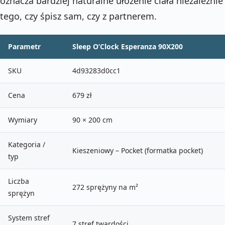
oznacza bardziej naturalne ułożenie ciała niezależnie
tego, czy śpisz sam, czy z partnerem.
Parametr
Sleep O’Clock Esperanza 90X200
SKU
4d93283d0cc1
Cena
679 zł
Wymiary
90 × 200 cm
Kategoria /
Kieszeniowy – Pocket (formatka pocket)
typ
Liczba
272 sprężyny na m²
sprężyn
System stref
7 stref twardości