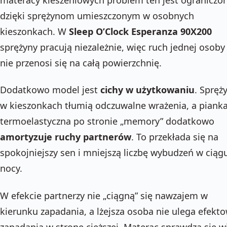
dzięki sprężynom umieszczonym w osobnych
kieszonkach. W
Sleep O’Clock Esperanza 90X200
sprężyny pracują niezależnie, więc ruch jednej osoby
nie przenosi się na całą powierzchnię.
Dodatkowo model jest
cichy w użytkowaniu
. Spręż
w kieszonkach tłumią odczuwalne wrażenia, a piank
termoelastyczna po stronie „memory” dodatkowo
amortyzuje ruchy partnerów
. To przekłada się na
spokojniejszy sen i mniejszą liczbę wybudzeń w ciąg
nocy.
W efekcie partnerzy nie „ciągną” się nawzajem w
kierunku zapadania, a lżejsza osoba nie ulega efekto
zapadania w stronę cięższej. Materac sprawdza się w