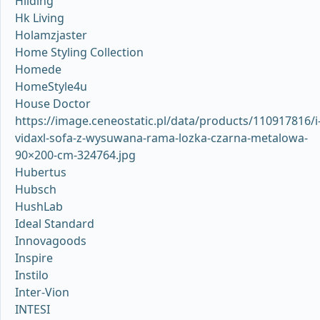
Hilding
Hk Living
Holamzjaster
Home Styling Collection
Homede
HomeStyle4u
House Doctor
https://image.ceneostatic.pl/data/products/110917816/i
vidaxl-sofa-z-wysuwana-rama-lozka-czarna-metalowa-
90×200-cm-324764.jpg
Hubertus
Hubsch
HushLab
Ideal Standard
Innovagoods
Inspire
Instilo
Inter-Vion
INTESI