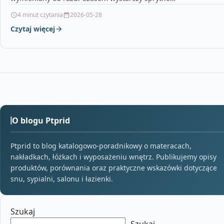
4 minut czytania
2026-05-28
Czytaj więcej
O blogu Ptprid
Ptprid to blog katalogowo-poradnikowy o materacach,
nakładkach, łóżkach i wyposażeniu wnętrz. Publikujemy opisy
produktów, porównania oraz praktyczne wskazówki dotyczące
snu, sypialni, salonu i łazienki.
Szukaj