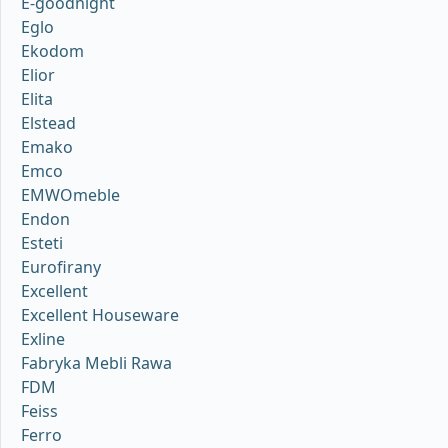
E-goodnight
Eglo
Ekodom
Elior
Elita
Elstead
Emako
Emco
EMWOmeble
Endon
Esteti
Eurofirany
Excellent
Excellent Houseware
Exline
Fabryka Mebli Rawa
FDM
Feiss
Ferro