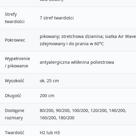
Strefy
7 stref twardości
twardości
pikowany; stretchowa dzianina; siatka Air Wave
Pokrowiec
zdejmowany i do prania w 60°C
Wypełnienie
antyalergiczna włóknina poliestrowa
/ pikowanie
Wysokość
ok. 25 cm
Długość
200 cm
Dostępne
80/200, 90/200, 100/200, 120/200, 140/200,
rozmiary
160/200, 180/200
Twardość
H2 lub H3