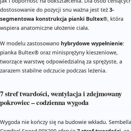
jak i odporność na odkształcenia. Dla osób ceniącyc
dostosowanie do pozycji snu ważna jest też
3-
segmentowa konstrukcja pianki Bultex®
, która
wspiera anatomiczne ułożenie ciała.
W modelu zastosowano
hybrydowe wypełnienie
:
pianka Bultex® oraz minisprężyny kieszeniowe,
tworzące warstwę odpowiedzialną za sprężyste, a
zarazem stabilne odczucie podczas leżenia.
7 stref twardości, wentylacja i zdejmowany
pokrowiec – codzienna wygoda
Wygoda nie kończy się na budowie wkładu. Sembell
Comfeel Speed 90X200 oferuje
7 stref twardości
, co