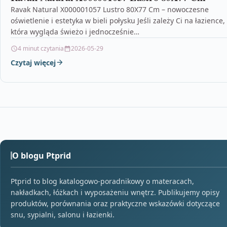
Ravak Natural X000001057 Lustro 80X77 Cm – nowoczesne
oświetlenie i estetyka w bieli połysku Jeśli zależy Ci na łazience,
która wygląda świeżo i jednocześnie…
4 minut czytania
2026-05-29
Czytaj więcej
O blogu Ptprid
Ptprid to blog katalogowo-poradnikowy o materacach,
nakładkach, łóżkach i wyposażeniu wnętrz. Publikujemy opisy
produktów, porównania oraz praktyczne wskazówki dotyczące
snu, sypialni, salonu i łazienki.