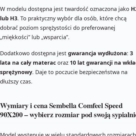
W modelu dostępna jest twardość oznaczona jako
H
lub H3
. To praktyczny wybór dla osób, które chcą
dobrać poziom sprężystości do preferowanej
„miękkości” lub „wsparcia”.
Dodatkowo dostępna jest
gwarancja wydłużona
:
3
lata na cały materac
oraz
10 lat gwarancji na wkła
sprężynowy
. Daje to poczucie bezpieczeństwa na
dłuższy czas.
Wymiary i cena Sembella Comfeel Speed
90X200 – wybierz rozmiar pod swoją sypialni
Model występuje w wielu standardowych rozmiarach