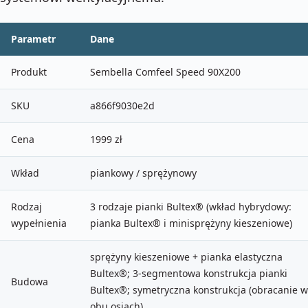
Parametr
Dane
Produkt
Sembella Comfeel Speed 90X200
SKU
a866f9030e2d
Cena
1999 zł
Wkład
piankowy / sprężynowy
Rodzaj
3 rodzaje pianki Bultex® (wkład hybrydowy:
wypełnienia
pianka Bultex® i minisprężyny kieszeniowe)
sprężyny kieszeniowe + pianka elastyczna
Bultex®; 3-segmentowa konstrukcja pianki
Budowa
Bultex®; symetryczna konstrukcja (obracanie w
obu osiach)