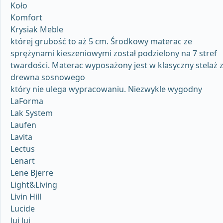
Koło
Komfort
Krysiak Meble
której grubość to aż 5 cm. Środkowy materac ze
sprężynami kieszeniowymi został podzielony na 7 stref
twardości. Materac wyposażony jest w klasyczny stelaż 
drewna sosnowego
który nie ulega wypracowaniu. Niezwykle wygodny
LaForma
Lak System
Laufen
Lavita
Lectus
Lenart
Lene Bjerre
Light&Living
Livin Hill
Lucide
lui lui