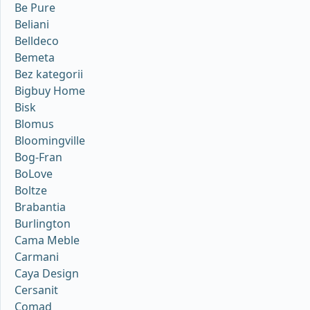
Be Pure
Beliani
Belldeco
Bemeta
Bez kategorii
Bigbuy Home
Bisk
Blomus
Bloomingville
Bog-Fran
BoLove
Boltze
Brabantia
Burlington
Cama Meble
Carmani
Caya Design
Cersanit
Comad