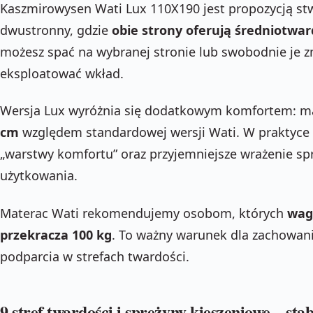
Kaszmirowysen Wati Lux 110X190 jest propozycją stw
dwustronny, gdzie
obie strony oferują średniotwa
możesz spać na wybranej stronie lub swobodnie je 
eksploatować wkład.
Wersja Lux wyróżnia się dodatkowym komfortem: ma
cm
względem standardowej wersji Wati. W praktyce 
„warstwy komfortu” oraz przyjemniejsze wrażenie sp
użytkowania.
Materac Wati rekomendujemy osobom, których
wag
przekracza 100 kg
. To ważny warunek dla zachowan
podparcia w strefach twardości.
9 stref twardości i sprężyny kieszeniowe – sta