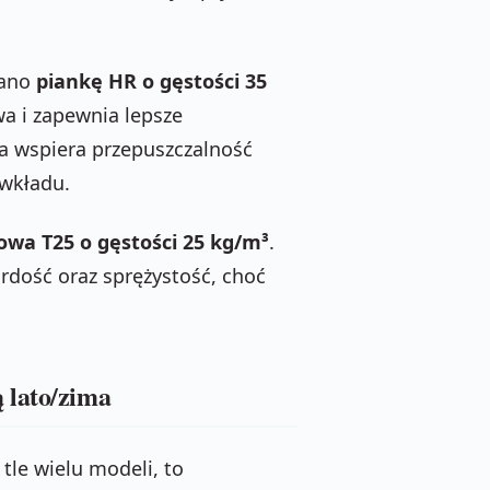
wano
piankę HR o gęstości 35
a i zapewnia lepsze
ra wspiera przepuszczalność
 wkładu.
owa T25 o gęstości 25 kg/m³
.
rdość oraz sprężystość, choć
 lato/zima
tle wielu modeli, to