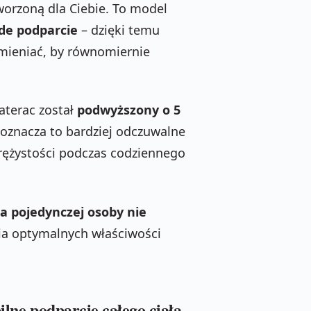
orzoną dla Ciebie. To model
rde podparcie
– dzięki temu
zmieniać, by równomiernie
terac został
podwyższony o 5
oznacza to bardziej odczuwalne
rężystości podczas codziennego
a pojedynczej osoby nie
ia optymalnych właściwości
bilne podparcie całego ciała