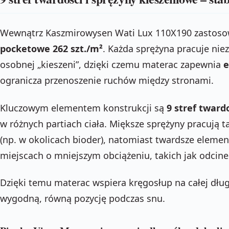
Wewnątrz Kaszmirowysen Wati Lux 110X190 zastos
pocketowe 262 szt./m²
. Każda sprężyna pracuje nie
osobnej „kieszeni”, dzięki czemu materac zapewnia
e
ogranicza przenoszenie ruchów między stronami.
Kluczowym elementem konstrukcji są
9 stref tward
w różnych partiach ciała. Miększe sprężyny pracują t
(np. w okolicach bioder), natomiast twardsze eleme
miejscach o mniejszym obciążeniu, takich jak odcine
Dzięki temu materac wspiera kręgosłup na całej dłu
wygodną, równą pozycję podczas snu.