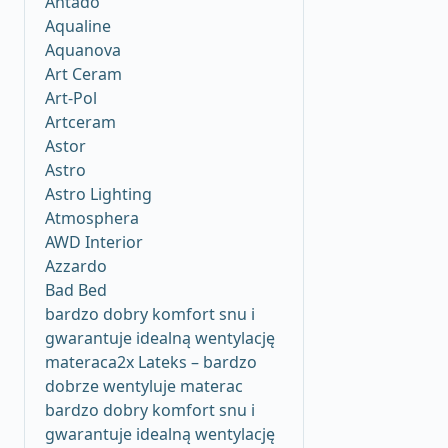
Antado
Aqualine
Aquanova
Art Ceram
Art-Pol
Artceram
Astor
Astro
Astro Lighting
Atmosphera
AWD Interior
Azzardo
Bad Bed
bardzo dobry komfort snu i
gwarantuje idealną wentylację
materaca2x Lateks – bardzo
dobrze wentyluje materac
bardzo dobry komfort snu i
gwarantuje idealną wentylację