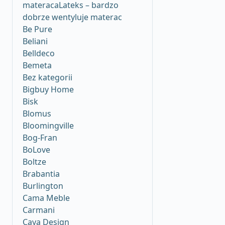
materacaLateks – bardzo
dobrze wentyluje materac
Be Pure
Beliani
Belldeco
Bemeta
Bez kategorii
Bigbuy Home
Bisk
Blomus
Bloomingville
Bog-Fran
BoLove
Boltze
Brabantia
Burlington
Cama Meble
Carmani
Caya Design