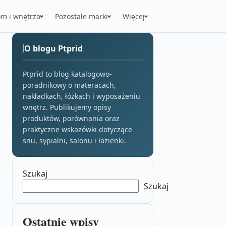
m i wnętrza
Pozostałe marki
Więcej
O blogu Ptprid
Ptprid to blog katalogowo-
poradnikowy o materacach,
nakładkach, łóżkach i wyposażeniu
wnętrz. Publikujemy opisy
produktów, porównania oraz
praktyczne wskazówki dotyczące
snu, sypialni, salonu i łazienki.
Szukaj
Szukaj
Ostatnie wpisy