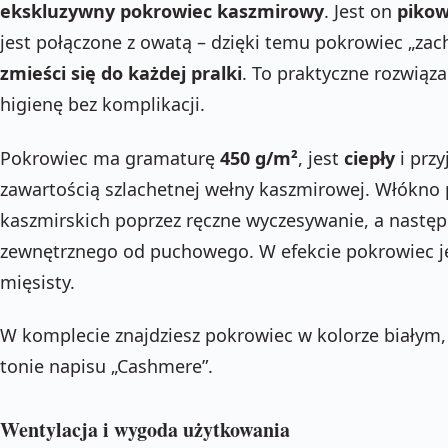
ekskluzywny pokrowiec kaszmirowy
. Jest on
pikow
jest połączone z owatą – dzięki temu pokrowiec „zac
zmieści się do każdej pralki
. To praktyczne rozwiąza
higienę bez komplikacji.
Pokrowiec ma gramaturę
450 g/m²
, jest
ciepły
i prz
zawartością szlachetnej wełny kaszmirowej. Włókno 
kaszmirskich poprzez ręczne wyczesywanie, a następn
zewnętrznego od puchowego. W efekcie pokrowiec je
mięsisty.
W komplecie znajdziesz pokrowiec w kolorze białym,
tonie napisu „Cashmere”.
Wentylacja i wygoda użytkowania