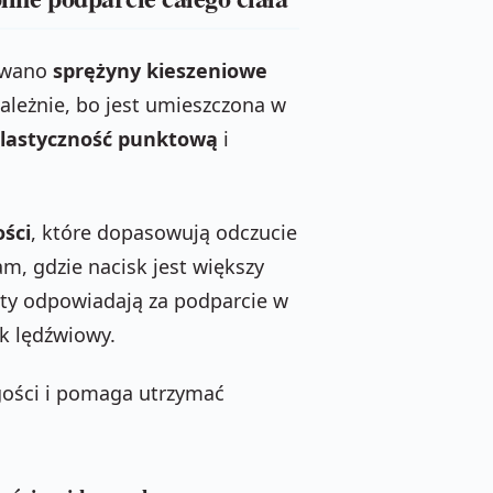
owano
sprężyny kieszeniowe
zależnie, bo jest umieszczona w
lastyczność punktową
i
ości
, które dopasowują odczucie
am, gdzie nacisk jest większy
nty odpowiadają za podparcie w
k lędźwiowy.
gości i pomaga utrzymać