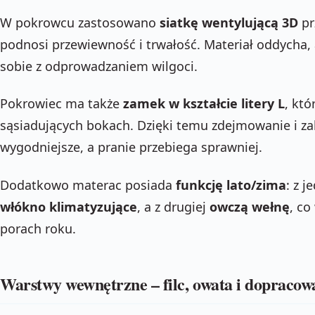
W pokrowcu zastosowano
siatkę wentylującą 3D
pr
podnosi przewiewność i trwałość. Materiał oddycha, 
sobie z odprowadzaniem wilgoci.
Pokrowiec ma także
zamek w kształcie litery L
, kt
sąsiadujących bokach. Dzięki temu zdejmowanie i za
wygodniejsze, a pranie przebiega sprawniej.
Dodatkowo materac posiada
funkcję lato/zima
: z 
włókno klimatyzujące
, a z drugiej
owczą wełnę
, co
porach roku.
Warstwy wewnętrzne – filc, owata i dopracow