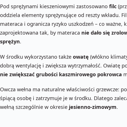
Pod sprężynami kieszeniowymi zastosowano
filc
(prz
oddziela elementy sprężynujące od reszty wkładu. F
materaca i ogranicza ryzyko uszkodzeń – co ważne, k
zaprojektowana tak, by materaca
nie dało się zrol
sprężyn
.
W środku wykorzystano także
owatę
(włókno klimaty
dobrą wentylację i zwiększa wytrzymałość. Owiatę p
nie zwiększać grubości kaszmirowego pokrowca
m
Owcza wełna ma naturalne właściwości grzewcze: poc
śpiącą osobę i zatrzymuje je w środku. Dlatego zalec
wełną szczególnie w okresie
jesienno-zimowym
.