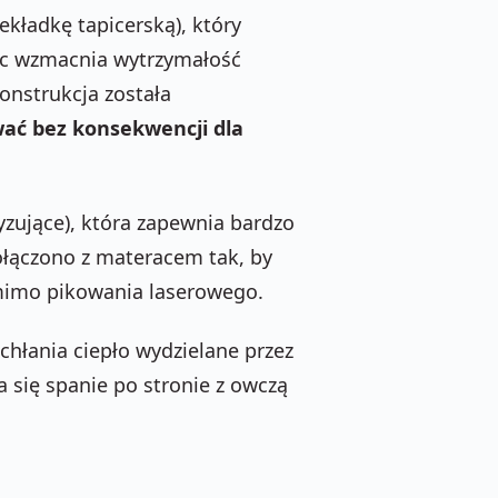
ekładkę tapicerską), który
ilc wzmacnia wytrzymałość
onstrukcja została
ować bez konsekwencji dla
zujące), która zapewnia bardzo
ołączono z materacem tak, by
imo pikowania laserowego.
hłania ciepło wydzielane przez
a się spanie po stronie z owczą