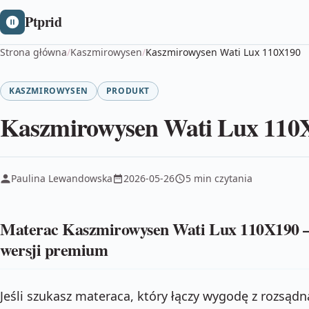
Ptprid
Strona główna
/
Kaszmirowysen
/
Kaszmirowysen Wati Lux 110X190
KASZMIROWYSEN
PRODUKT
Kaszmirowysen Wati Lux 110
Paulina Lewandowska
2026-05-26
5 min czytania
Materac Kaszmirowysen Wati Lux 110X190 –
wersji premium
Jeśli szukasz materaca, który łączy wygodę z rozsądną