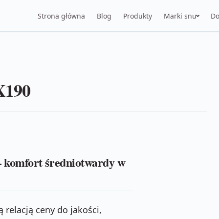
Strona główna
Blog
Produkty
Marki snu
Do
X190
 komfort średniotwardy w
 relacją ceny do jakości,