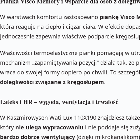
Pianka Visco Memory i wsparcie dla osób z dolegli
W warstwach komfortu zastosowano
piankę Visco
która reaguje na ciepło i ciężar ciała. W efekcie dopa
jednocześnie zapewnia właściwe podparcie kręgosłu
Właściwości termoelastyczne pianki pomagają w utr
mechanizm „zapamiętywania pozycji” działa tak, że p
wraca do swojej formy dopiero po chwili. To szczegó
dolegliwości związane z kręgosłupem
.
Lateks i HR – wygoda, wentylacja i trwałość
W Kaszmirowysen Wati Lux 110X190 znajdziesz takż
który
nie ulega wypracowaniu
i nie poddaje się zuż
bardzo dobrze wentylujący
(dzięki mikrokanalikom)