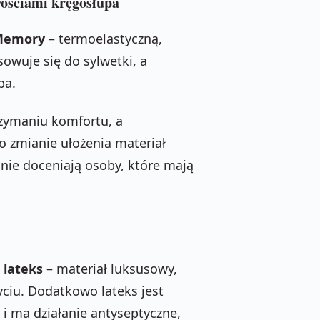
wościami kręgosłupa
 Memory
– termoelastyczną,
sowuje się do sylwetki, a
pa.
zymaniu komfortu, a
o zmianie ułożenia materiał
lnie doceniają osoby, które mają
e
lateks
– materiał luksusowy,
yciu. Dodatkowo lateks jest
 i ma działanie antyseptyczne,