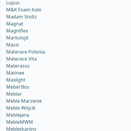
Lupus
M&K Foam Koło
Madam Stoltz
Magnat
Magniflex
Markslojd
Massi
Materace Polonia
Materace Vita
Materasso
Matinee
Maxlight
Mebel Bos
Meblar
Meble Marzenie
Meble Wójcik
Meblejana
MebleMWM
Mebletkaniny