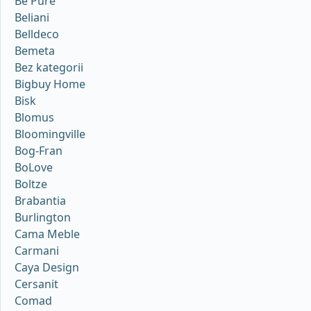
Be Pure
Beliani
Belldeco
Bemeta
Bez kategorii
Bigbuy Home
Bisk
Blomus
Bloomingville
Bog-Fran
BoLove
Boltze
Brabantia
Burlington
Cama Meble
Carmani
Caya Design
Cersanit
Comad