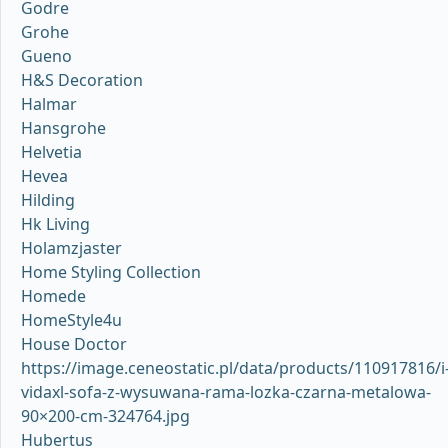
Godre
Grohe
Gueno
H&S Decoration
Halmar
Hansgrohe
Helvetia
Hevea
Hilding
Hk Living
Holamzjaster
Home Styling Collection
Homede
HomeStyle4u
House Doctor
https://image.ceneostatic.pl/data/products/110917816/i
vidaxl-sofa-z-wysuwana-rama-lozka-czarna-metalowa-
90×200-cm-324764.jpg
Hubertus