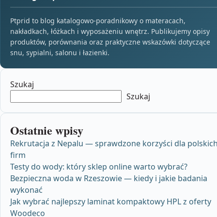
Ptprid to blog katalogowo-poradnikowy o materacach,
nakładkach, łóżkach i wyposażeniu wnętrz. Publikujemy opisy
produktów, porównania oraz praktyczne wskazówki dotyczące
snu, sypialni, salonu i łazienki.
Szukaj
Szukaj
Ostatnie wpisy
Rekrutacja z Nepalu — sprawdzone korzyści dla polskic
firm
Testy do wody: który sklep online warto wybrać?
Bezpieczna woda w Rzeszowie — kiedy i jakie badania
wykonać
Jak wybrać najlepszy laminat kompaktowy HPL z oferty
Woodeco