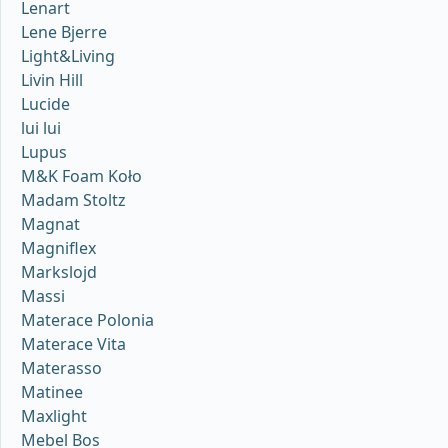
Lenart
Lene Bjerre
Light&Living
Livin Hill
Lucide
lui lui
Lupus
M&K Foam Koło
Madam Stoltz
Magnat
Magniflex
Markslojd
Massi
Materace Polonia
Materace Vita
Materasso
Matinee
Maxlight
Mebel Bos