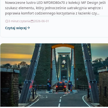
Nowoczesne lustro LED MFDRD80x70 z kolekcji MF Design Jeśli
szukasz elementu, który jednocześnie uatrakcyjnia wnętrze i
poprawia komfort codziennego korzystania z łazienki czy
sypialni,…
3 minut czytania
2026-06-01
Czytaj więcej