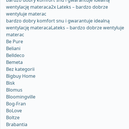
bardzo dobry komfort snu i gwarantuje idealną
wentylację materaca2x Lateks – bardzo dobrze
wentyluje materac
bardzo dobry komfort snu i gwarantuje idealną
wentylację materacaLateks – bardzo dobrze wentyluje
materac
Be Pure
Beliani
Belldeco
Bemeta
Bez kategorii
Bigbuy Home
Bisk
Blomus
Bloomingville
Bog-Fran
BoLove
Boltze
Brabantia