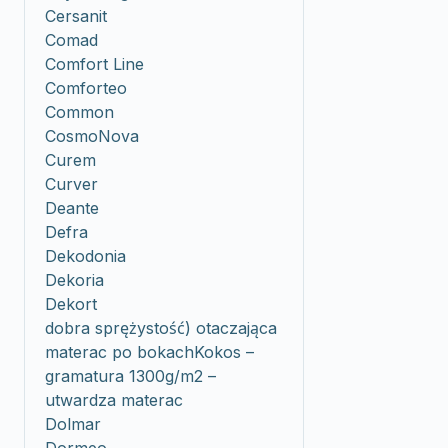
Cersanit
Comad
Comfort Line
Comforteo
Common
CosmoNova
Curem
Curver
Deante
Defra
Dekodonia
Dekoria
Dekort
dobra sprężystość) otaczająca
materac po bokachKokos –
gramatura 1300g/m2 –
utwardza materac
Dolmar