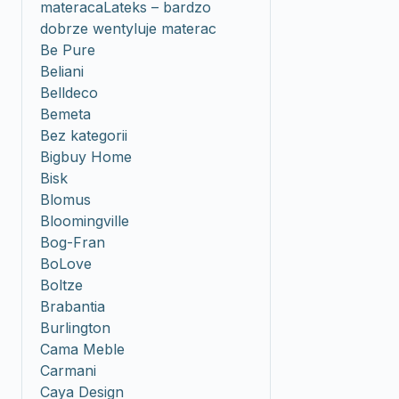
materacaLateks – bardzo
dobrze wentyluje materac
Be Pure
Beliani
Belldeco
Bemeta
Bez kategorii
Bigbuy Home
Bisk
Blomus
Bloomingville
Bog-Fran
BoLove
Boltze
Brabantia
Burlington
Cama Meble
Carmani
Caya Design