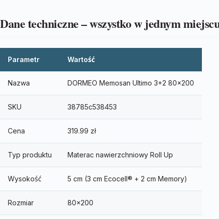
Dane techniczne – wszystko w jednym miejsc
Parametr
Wartość
Nazwa
DORMEO Memosan Ultimo 3+2 80×200
SKU
38785c538453
Cena
319.99 zł
Typ produktu
Materac nawierzchniowy Roll Up
Wysokość
5 cm (3 cm Ecocell® + 2 cm Memory)
Rozmiar
80×200