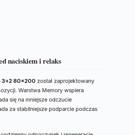
d naciskiem i relaks
 3+2 80×200
został zaprojektowany
 pozycji. Warstwa Memory wspiera
ada się na mniejsze odczucie
da za stabilniejsze podparcie podczas
a codzienny odpoczynek i regenerację.