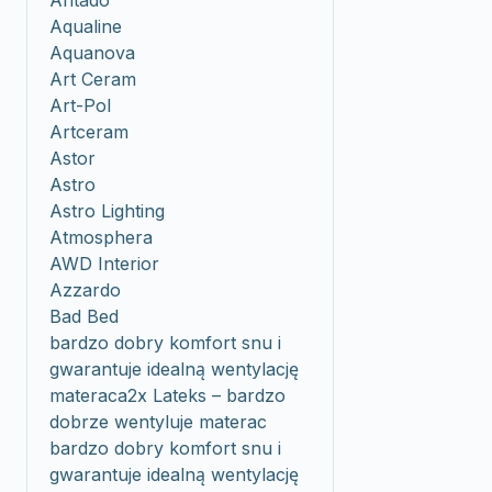
Antado
Aqualine
Aquanova
Art Ceram
Art-Pol
Artceram
Astor
Astro
Astro Lighting
Atmosphera
AWD Interior
Azzardo
Bad Bed
bardzo dobry komfort snu i
gwarantuje idealną wentylację
materaca2x Lateks – bardzo
dobrze wentyluje materac
bardzo dobry komfort snu i
gwarantuje idealną wentylację