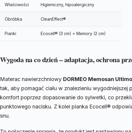
Właściwości
Higieniczny, hipoalergiczny
Obróbka
CleanEffect®
Pianki
Ecocell® (3 cm) + Memory (2 cm)
Wygoda na co dzień – adaptacja, ochrona prze
Materac nawierzchniowy
DORMEO Memosan Ultimo
tak, aby pomagać ciału w znalezieniu wygodniejszej
komfort poprzez dopasowanie do sylwetki, co przekł
punktowego nacisku. Z kolei pianka Ecocell® odpowia
snu.
To połączenie sprawia, że produkt jest nastawiony n