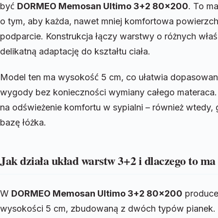
być
DORMEO Memosan Ultimo 3+2 80×200
. To m
o tym, aby każda, nawet mniej komfortowa powierzchn
podparcie. Konstrukcja łączy warstwy o różnych właś
delikatną adaptację do kształtu ciała.
Model ten ma wysokość 5 cm, co ułatwia dopasowanie
wygody bez konieczności wymiany całego materaca.
na odświeżenie komfortu w sypialni – również wted
bazę łóżka.
Jak działa układ warstw 3+2 i dlaczego to ma
W
DORMEO Memosan Ultimo 3+2 80×200
produce
wysokości 5 cm, zbudowaną z dwóch typów pianek.