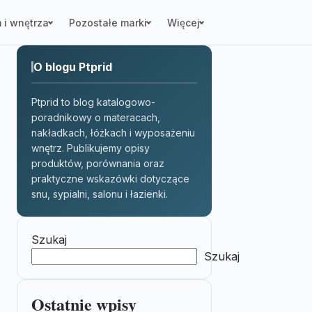
 i wnętrza
Pozostałe marki
Więcej
O blogu Ptprid
Ptprid to blog katalogowo-
poradnikowy o materacach,
nakładkach, łóżkach i wyposażeniu
wnętrz. Publikujemy opisy
produktów, porównania oraz
praktyczne wskazówki dotyczące
snu, sypialni, salonu i łazienki.
Szukaj
Szukaj
Ostatnie wpisy